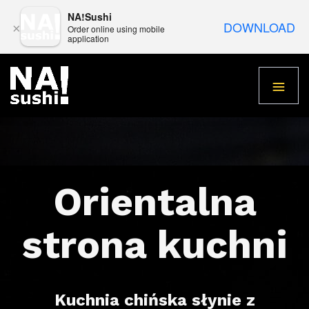
NA!Sushi
DOWNLOAD
×
Order online using mobile
application
Orientalna
strona kuchni
Kuchnia chińska słynie z