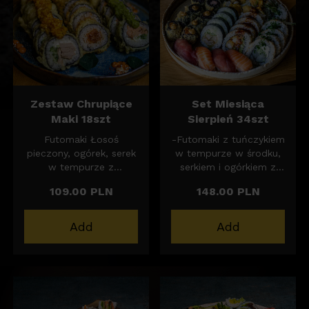
Zestaw Chrupiące
Set Miesiąca
Maki 18szt
Sierpień 34szt
Futomaki Łosoś
-Futomaki z tuńczykiem
pieczony, ogórek, serek
w tempurze w środku,
w tempurze z
serkiem i ogórkiem z
guacamole 6szt
sosem zielone jabłko i
109.00 PLN
148.00 PLN
Futoamaki tatar z
yuzu 6szt
łososia, doprawiony
-California krewetki w
sosem sojowym i
panko, ogórek,
Add
Add
shichimi z dodatkiem
avocado, spicy mayo,
pora w panko 6szt
sezam w sosie
Futomaki tuńczyk
japońskie BBQ 6szt
pieczony, ogórek, serek,
-California z surowym
w tempurze z salsą
okoniem, serkiem,
mango 6szt
ogórkiem, sezamem i