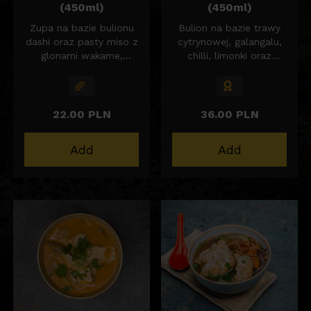
(450ml)
(450ml)
Zupa na bazie bulionu
Bulion na bazie trawy
dashi oraz pasty miso z
cytrynowej, galangalu,
glonami wakame,
chilli, limonki oraz
łososiem, szczypiorem i
mleka kokosowego z
sezamem.
boczniakiem i
krewetkami 5szt.
22.00 PLN
36.00 PLN
Add
Add