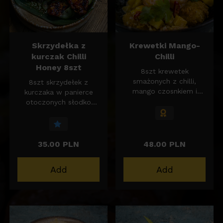
Skrzydełka z
Krewetki Mango-
kurczak Chilli
Chilli
Honey 8szt
8szt krewetek
smażonych z chilli,
8szt skrzydełek z
mango czosnkiem i
kurczaka w panierce
kolendra w mleku
otoczonych słodko
kokosowym podane na
ostrym sosem Chilli
chrupiącym korokke z
Honey
ryżu.
35.00 PLN
48.00 PLN
Add
Add