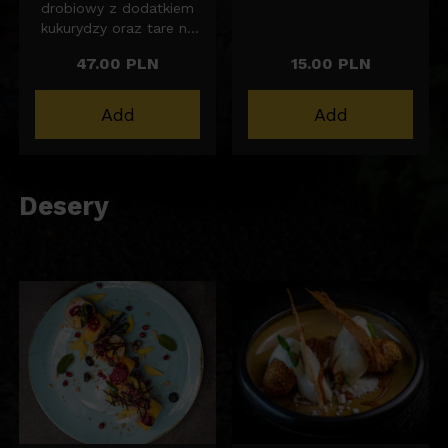
drobiowy z dodatkiem
kukurydzy oraz tare na
bazie miso i
47.00 PLN
15.00 PLN
japońskiego
tradycyjnego curry.
400ml
Add
Add
Grillowana wołowina
(Bawetta) i 2 plastry
boczku, pasta i olej z
zielonego chilli,
Desery
szczypior i puder z nori
z prażonymi orzechami
ziemnymi.