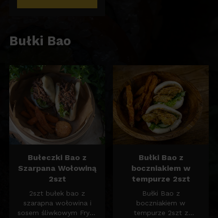
krewetkowy.
Bułki Bao
Bułeczki Bao z
Bułki Bao z
Szarpana Wołowiną
boczniakiem w
2szt
tempurze 2szt
2szt bułek bao z
Bułki Bao z
szarapna wołowina i
boczniakiem w
sosem śliwkowym Frytki
tempurze 2szt z