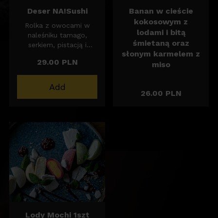
Deser NA!Sushi
Banan w cieście
kokosowym z
Rolka z owocami w
lodami i bitą
naleśniku tamago,
śmietaną oraz
serkiem, pistacją i
słonym karmelem z
sosem malinowym i
29.00 PLN
miso
mango. 8szt.
Add
26.00 PLN
Lody Mochi 1szt