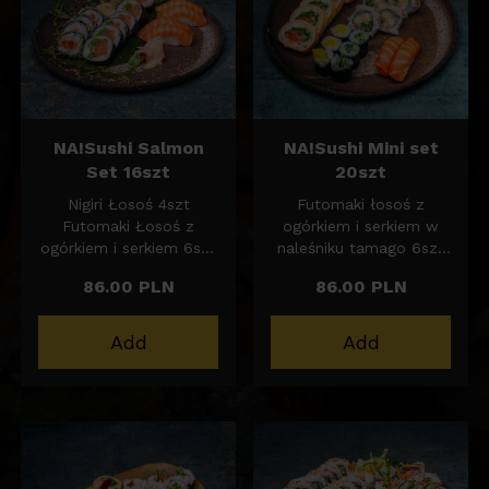
6szt
NA!Sushi Salmon
NA!Sushi Mini set
Set 16szt
20szt
Nigiri Łosoś 4szt
Futomaki łosoś z
Futomaki Łosoś z
ogórkiem i serkiem w
ogórkiem i serkiem 6szt
naleśniku tamago 6szt
Futomaki tatar z
California z krewetką w
86.00 PLN
86.00 PLN
Łososia doprawiony
tempurze, ogórkiem,
sosem sojowym i
rzepą, spicy mayo i
shichimi z dodatkiem
sezamem 6szt
Add
Add
pora w Tempurze 6szt
Hosomaki ogórek/rzepa
oshinko 6szt
Nigiri Łosoś 2szt