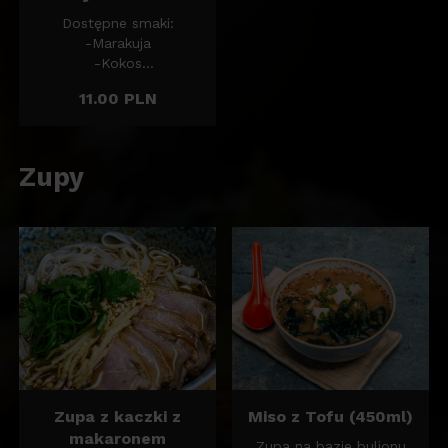
Dostępne smaki:
-Marakuja
-Kokos
-Sernik cytrynowy
11.00 PLN
-Pistacja
-Matcha
-Mango
-Malina
Zupy
-Tiramisu
Zupa z kaczki z
Miso z Tofu (450ml)
makaronem
Zupa na bazie bulionu