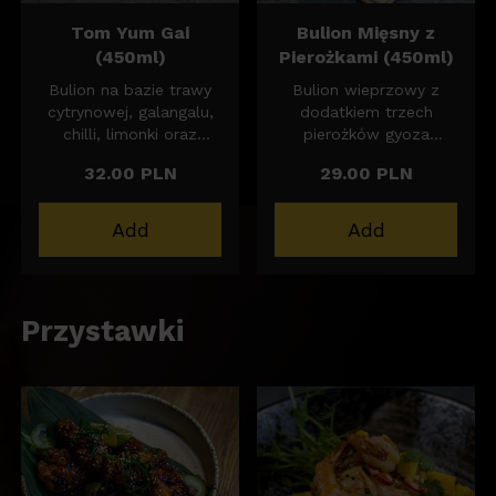
Tom Yum Gai
Bulion Mięsny z
(450ml)
Pierożkami (450ml)
Bulion na bazie trawy
Bulion wieprzowy z
cytrynowej, galangalu,
dodatkiem trzech
chilli, limonki oraz
pierożków gyoza
mleka kokosowego z
mięsnych (wieprzowina).
32.00 PLN
29.00 PLN
boczniakiem i
Podawany z cebulą
kurczakiem.
czerwoną, cukinią,
marchwią, sezamem i
Add
Add
szczypiorem.
Przystawki