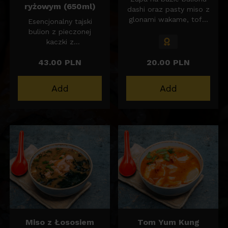
ryżowym (650ml)
dashi oraz pasty miso z
glonami wakame, tofu,
Esencjonalny tajski
szczypiorem i
bulion z pieczonej
sezamem.
kaczki z
wolnogotowaną piersią,
43.00 PLN
20.00 PLN
grzybami enoki oraz
kolendrą i orzechami
ziemnymi. 650ml
Add
Add
Miso z Łososiem
Tom Yum Kung