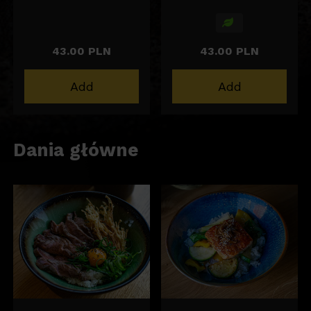
z batata 100g
dodatkiem frytek z
batata 100g
43.00 PLN
43.00 PLN
Add
Add
Dania główne