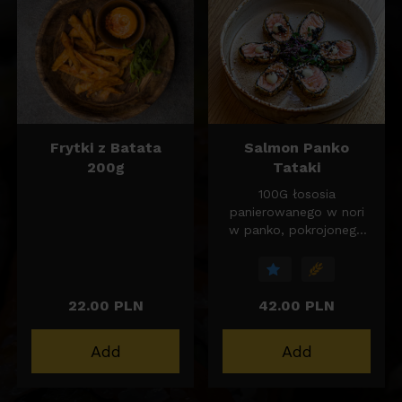
Frytki z Batata
Salmon Panko
200g
Tataki
100G łososia
panierowanego w nori
w panko, pokrojonego
w plastry. Podawane z
kiełkami oraz z
dressingiem na bazie
sosu sojowego oraz
22.00 PLN
42.00 PLN
pasty i oliwy truflowej.
Add
Add