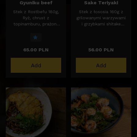
Gyuniku beef
Sake Teriyaki
Stek z Rostbefu 180g,
Stek z łososia 160g z
Ryż, chrust z
grilowanymi warzywami
topinamburu, prażony
i grzybkami shitake
puder z nori, żółtko
podany na ryżu 200g z
marynowane w sosie
sosem teriyaki.
sojowym i szczypior.
450g porcja
65.00 PLN
56.00 PLN
Add
Add