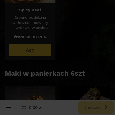
Spicy Beef
Drobno posiekana
wołowina z bawetty
wołowej w sosie
słodkim unagi z
from 56.00 PLN
dodatkiem chilli z
odrobiną oleju
sezamowego.
Add
Podawana z pak choy z
marynowaną rzepą. Do
wyboru porcja ryżu lub
batata. Porcja mięsa
Maki w panierkach 6szt
200g.
English
0.00 zł
Checkout
Register