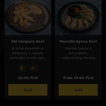
Ebi tempura 6szt
Pierożki Gyoza 8szt
6 sztuk krewetek w
Pierożki Gyoza z
tempurze z naszym
kurczakiem,
autorskim sosem spicy
wieprzowiną, kaczką
majo.
lub wege podane z
sosem ponzu.
42.00 PLN
from 25.00 PLN
Add
Add