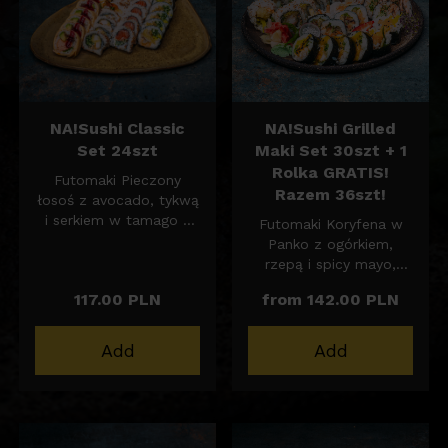
NA!Sushi Classic
NA!Sushi Grilled
Set 24szt
Maki Set 30szt + 1
Rolka GRATIS!
Futomaki Pieczony
Razem 36szt!
łosoś z avocado, tykwą
i serkiem w tamago z
Futomaki Koryfena w
sosem malinowym 6szt
Panko z ogórkiem,
California krewetka w
rzepą i spicy mayo,
tempurze z ogórkiem,
polane sosem mango
117.00 PLN
from 142.00 PLN
rzepą, spicy mayo i
6szt
sezamem 6szt
Califonira Krewetka w
California łosoś z
Tempurze z ogórkiem,
Add
Add
ogórkiem, serkiem i
rzepą, spicy mayo i
sezamem 6szt
sezamem 6szt
Futomaki boczniak w
Futomaki Chrupiąca
tempurze z ogórkiem,
skóra z Łososia z
rzepą i spicy mayo 6szt
ogórkiem i majonezem,