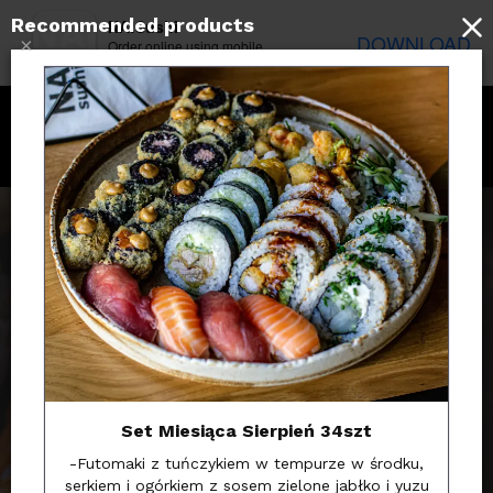
Recommended products
NA!Sushi
DOWNLOAD
×
Order online using mobile
application
Zmiany na stronie
:)
Kochani zmieniliśmy obsługę
naszej strony internetowej, w celu
Set Miesiąca Sierpień 34szt
przepisania punktów
-Futomaki z tuńczykiem w tempurze w środku,
lojalnościowych prosimy o
serkiem i ogórkiem z sosem zielone jabłko i yuzu