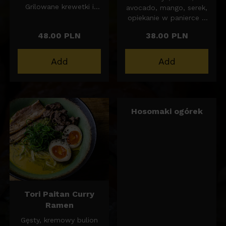
Grilowane krewetki i
avocado, mango, serek,
szaszłyk z
opiekanie w panierce z
marynowanego udka z
migdałów.
48.00 PLN
38.00 PLN
kurczaka, pędy dymki,
szczypior oraz olej
krewetkowy.
Add
Add
Hosomaki ogórek
Tori Paitan Curry
Ramen
Gęsty, kremowy bulion