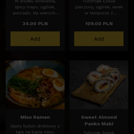
W środku wołowina,
Futomaki Łosoś
spicy mayo, ogórek,
pieczony, ogórek, serek
avocado. Na wierzchu
w tempurze z
również spicy mayo,
guacamole 6szt
34.00 PLN
109.00 PLN
posypane chrustem z
Futoamaki tatar z
topinamburu.
łososia, doprawiony
sosem sojowym i
Add
Add
shichimi z dodatkiem
pora w panko 6szt
Futomaki tuńczyk
pieczony, ogórek, serek,
w tempurze z salsą
mango 6szt
Miso Ramen
Sweet Almond
Panko Maki
Gęsty bulion drobiowy z
tare na bazie miso.
Tuńczyk, łosoś,