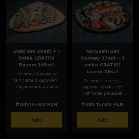
polane sosem słodkim
unagi i posypane
sezamem 6szt
California Kalmar w
Tempurze z ogórkiem,
rzepą, spicy mayo i
sezamem 6szt
Futomaki Warzywa w
Maki set 30szt + 1
NA!Sushi Set
Tempurze (batat,
Rolka GRATIS!
Surowy 33szt + 1
cukinia, cebulka
Razem 36Szt!
rolka GRATIS!
czerwona) i spicy mayo
razem 39szt
6szt
Futomaki kaczka w
30ml sosu sojowego
tempurze z ogórkiem,
Futomaki tuńczyk,
50g imbiru 10g wasabi
majonezem, polane
ogórek, serek 6szt
sosem słodkim i
California paluszek
posypane sezamem
krabowy Gold z
from 147.00 PLN
from 157.00 PLN
6szt
serkiem, ogórkiem,
California krewetka w
rzepą, owinięte
tempurze, ogórek,
surowym łososiem 6szt
Add
Add
rzepa, spicy mayo i
Sashimi Roll Crab.
sezam 6szt
Sałatka z paluszka
Futomaki łosoś, ogórek,
krabowego z