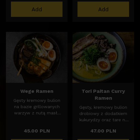
kurczaka w maśle,
soboro, kiełki mung,
grillowany por,
szczypior, pak choy
Add
Add
szczypior, puder z nori
jajko marynowane,
z prażonymi orzechami
sezam.
ziemnymi oraz
Porcja makaronu 130g,
marynowane jajko
bulion 400ml
nitamago.
Wege Ramen
Tori Paitan Curry
Ramen
Gęsty kremowy bulion
na bazie grillowanych
Gęsty, kremowy bulion
warzyw z nutą masła
drobiowy z dodatkiem
orzechowego. 400ml
kukurydzy oraz tare na
Pak Choy, Grillowane
bazie miso i
45.00 PLN
47.00 PLN
tofu, Szczypior oraz
japońskiego
Grzybki Shitake i
tradycyjnego curry.