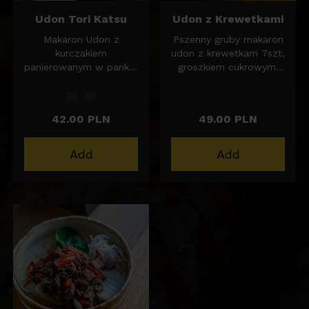
Udon Tori Katsu
Udon z Krewetkami
Makaron Udon z
Pszenny gruby makaron
kurczakiem
udon z krewetkam 7szt,
panierowanym w panko,
groszkiem cukrowym,
groszkiem cukrowym,
Pak Choy, bakłażanem,
Pak Choy, bakłażanem,
szczypiorem i kolendrą.
szczypiorem i kolendrą.
Zawiera sezam
42.00 PLN
49.00 PLN
Zawiera sezam. 450g
450g porcja
porcja
Add
Add