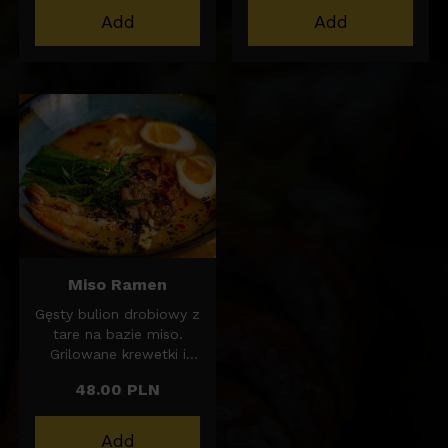
Marynowane jajko.
400ml
Add
Add
Grillowana wołowina
(Bawetta) i 2 plastry
boczku, pasta i olej z
zielonego chilli,
szczypior i puder z nori
z prażonymi orzechami
ziemnymi.
Miso Ramen
Gęsty bulion drobiowy z
tare na bazie miso.
Grilowane krewetki i
szaszłyk z
48.00 PLN
marynowanego udka z
kurczaka, pędy dymki,
szczypior oraz olej
Add